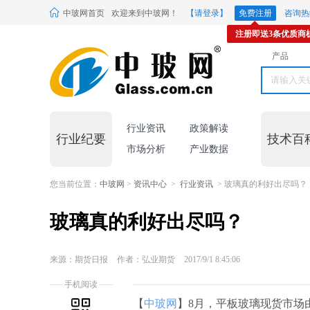
中玻网首页
欢迎来到中玻网！
【请登录】
免费注册
咨询热线
注册即送3条优质商
产品
行业资讯
政策解读
行业纪要
技术百
市场分析
产业数据
您当前位置：
中玻网
>
资讯中心
>
行业资讯
> 玻璃真的利好出尽吗？
玻璃真的利好出尽吗？
来源：期货日报
作者：弘业期货
2017/9/1 8:45:06
手机阅读
【
中玻网
】8月，平板玻璃现货市场