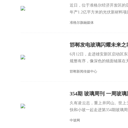
近日，位于准格尔经济开发区的
年产1.2亿平方米的光伏新材料项目
准格尔旗融媒体
邯郸发电玻璃闪耀未来之
6月12日，走进雄安新区启动区
规整有序，像深色的镜面铺展在天
邯郸新闻传媒中心
354期 玻璃周刊 一周玻璃新鲜事
久有凌云志，重上井冈山。世上
快和小玻一起走进第354期玻璃周刊
中玻网