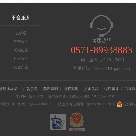
平台服务
玻璃通
广告服务
0571-89938883
网站建设
标王服务
[周一至周六 9:00 - 5:00]
黄金广告
客服邮箱：597682856@qq.com
玻璃通会员
广告服务
隐私声明
版权声明
投诉侵权
诚聘英才
联系我
中玻网
版权所有
微信群沟通：18958001401（备注公司名称）
信网站
ICP备案：浙B2-20060159
经营许可证编号：浙B2-20110070
浙公网安备