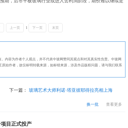
预期，后市平板玻璃行业或进入去利润阶段，期价难以继续走
页
上一页
1
下一页
末页
所有。内容为作者个人观点，并不代表中玻网赞同其观点和对其真实性负责。中玻网
正原始作者，故仅标明转载来源，如标错来源，涉及作品版权问题，请与我们联系
下一篇：
玻璃艺术大师利诺·塔亚彼耶得拉亮相上海
换一批
查看更多
个项目正式投产