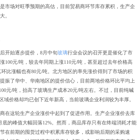
是市场对旺季预期的高估，目前贸易商环节库存累积，生产企
大。
后开始逐步提价，8月中旬
玻璃
行业会议的召开更是催化了市
100元/吨，较去年同期上涨110元/吨，甚至超过去年价格高
其环比涨幅也有80元/吨。北方地区的率先涨价得到了市场的积
提振了华中、华南地区的提价信心，目前两地价格环比平均上
涨100元/吨，抬高了玻璃生产成本20元/吨左右。不过，目前纯碱
区域价格却均已创下近年新高，当前玻璃企业利润较为丰厚。
在这轮生产企业涨价中起到了促进作用。生产企业涨价去库
月底的峰值大幅回落12%。然而，商品库存只有在终端消耗才能
节在前期的囤货过程中积累库存较多，或影响后期的采购速