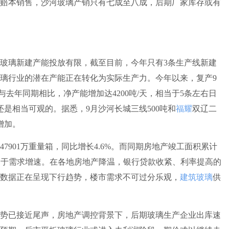
赔本销售，沙河玻璃产销只有七成至八成，后期厂家库存或有
璃新建产能投放有限，截至目前，今年只有3条生产线新建
璃行业的潜在产能正在转化为实际生产力。今年以来，复产9
与去年同期相比，净产能增加达4200吨/天，相当于5条左右日
还是相当可观的。据悉，9月沙河长城三线500吨和
福耀
双辽二
增加。
7901万重量箱，同比增长4.6%。而同期房地产竣工面积累计
著高于需求增速。在各地房地产降温，银行贷款收紧、利率提高的
数据正在呈现下行趋势，楼市需求不可过分乐观，
建筑玻璃
供
已接近尾声，房地产调控背景下，后期玻璃生产企业出库速