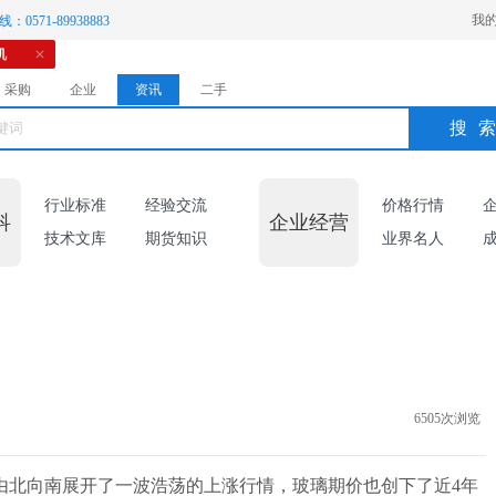
我
：0571-89938883
机
采购
企业
资讯
二手
搜
行业标准
经验交流
价格行情
科
企业经营
技术文库
期货知识
业界名人
6505次浏览
由北向南展开了一波浩荡的上涨行情，玻璃期价也创下了近4年