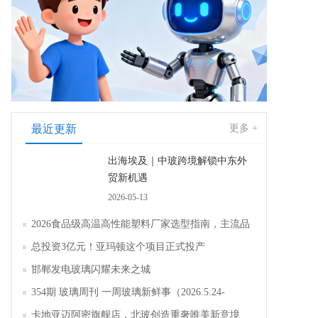
最近更新
更多 +
出海埃及｜中玻跨境解锁中东外
贸新机遇
2026-05-13
2026食品级高温高性能塑料厂家选型指南，主流品
牌全面解析评测
总投资3亿元！亚玛顿这个项目正式投产
邯郸发电玻璃闪耀未来之城
354期 玻璃周刊 一周玻璃新鲜事（2026.5.24-
2026.5.30）
卡地亚迈阿密旗舰店，北玻创造重奢唯美新意境