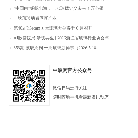
“中国白”扬帆出海，TCO玻璃定义未来！匠心领
航，淄博新材料产业聚势成峰
一块薄玻璃卷厚新产业
第40届?i?ecam国际玻璃大会将于 6 月召开
AI数智破局 浙玻共生 | 2026浙江省玻璃行业协会年
会暨第四届四次会员大会成功举办
353期 玻璃周刊 一周玻璃新鲜事（2026.5.18-
2026.5.23）
中玻网官方公众号
微信扫码进行关注
随时随地手机看最新资讯动态