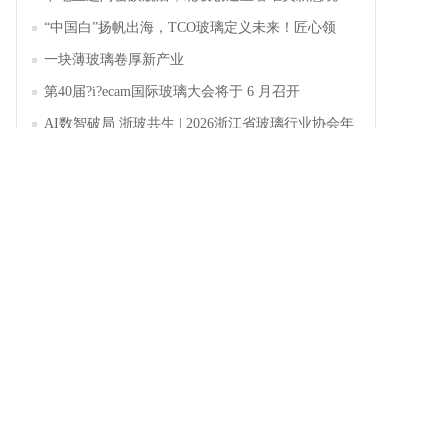
“中国白”扬帆出海，TCO玻璃定义未来！匠心领
航，淄博新材料产业聚势成峰
一块薄玻璃卷厚新产业
第40届?i?ecam国际玻璃大会将于 6 月召开
AI数智破局 浙玻共生 | 2026浙江省玻璃行业协会年
会暨第四届四次会员大会成功举办
353期 玻璃周刊 一周玻璃新鲜事（2026.5.18-
2026.5.23）
中玻网官方公众号
微信扫码进行关注
随时随地手机看最新资讯动态