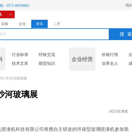
我
：0571-89938883
机
采购
企业
资讯
二手
搜
行业标准
经验交流
价格行情
科
企业经营
技术文库
期货知识
业界名人
017年沙河玻璃展
年沙河玻璃展
14253次浏览
日，赖氏喷漆机科技有限公司将携自主研发的环保型玻璃喷漆机参加第