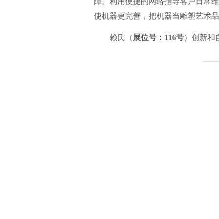
障。利用便捷的网络指导客户日常维
使机器更完善，把机器当雕塑艺术品
赖氏（
展位号：116号
）创新和
首
版权说明：
中玻网原创以及整合的文章，请转载时务必标明文章来源
免责申明：
以上观点不代表“中玻网”立场，版权归原作者及原出处
只提供参考并不构成投资及应用建议。但因转载众多，或无法确认真
0571-89938883，我们将第一时间更正或者删除处理，谢谢！
上一篇：
四川大硅特玻单向透过玻璃8月31日网上报
相关资讯推荐