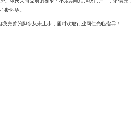
护。赖氏人对品质的要求：不定期电话拜访用户，了解情况，
不断雕琢。
自我完善的脚步从未止步，届时欢迎行业同仁光临指导！
页
上一页
1
下一页
末页
所有。内容为作者个人观点，并不代表中玻网赞同其观点和对其真实性负责。中玻网
正原始作者，故仅标明转载来源，如标错来源，涉及作品版权问题，请与我们联系
价
下一篇：
8月31日沙河玻璃报价
换一批
查看更多