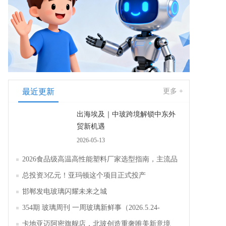
最近更新
更多 +
出海埃及｜中玻跨境解锁中东外
贸新机遇
2026-05-13
2026食品级高温高性能塑料厂家选型指南，主流品
牌全面解析评测
总投资3亿元！亚玛顿这个项目正式投产
邯郸发电玻璃闪耀未来之城
354期 玻璃周刊 一周玻璃新鲜事（2026.5.24-
2026.5.30）
卡地亚迈阿密旗舰店，北玻创造重奢唯美新意境