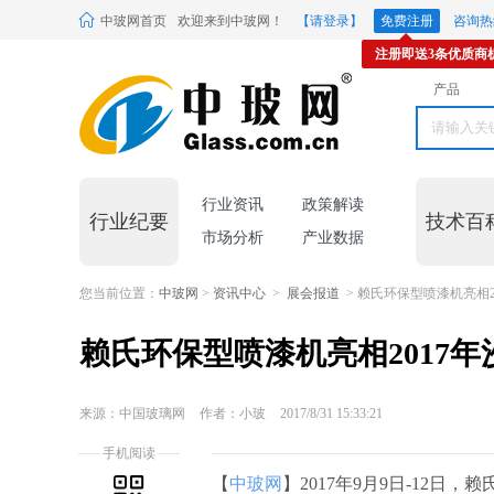
中玻网首页
欢迎来到中玻网！
【请登录】
免费注册
咨询热线
注册即送3条优质商
产品
行业资讯
政策解读
行业纪要
技术百
市场分析
产业数据
您当前位置：
中玻网
>
资讯中心
>
展会报道
> 赖氏环保型喷漆机亮相2
赖氏环保型喷漆机亮相2017
来源：中国玻璃网
作者：小玻
2017/8/31 15:33:21
手机阅读
【
中玻网
】2017年9月9日-12