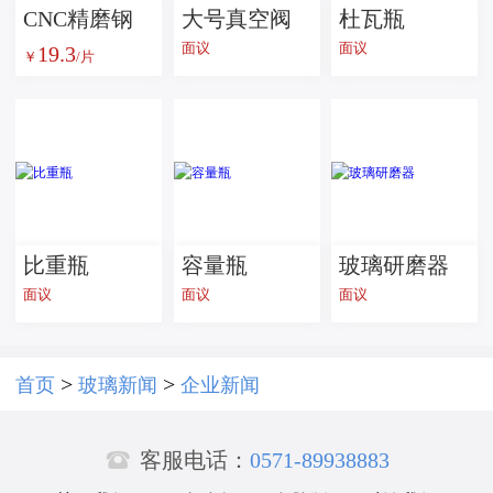
CNC精磨钢
大号真空阀
杜瓦瓶
面议
面议
19.3
化玻璃 智能
￥
/片
手持设备超
白玻璃 灯具
家居用 按需
加工
比重瓶
容量瓶
玻璃研磨器
面议
面议
面议
>
>
首页
玻璃新闻
企业新闻

客服电话：
0571-89938883