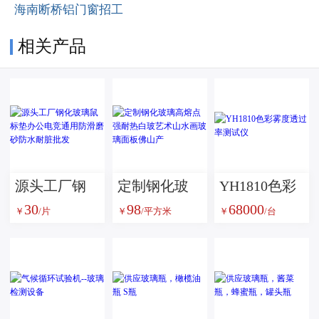
海南断桥铝门窗招工
相关产品
源头工厂钢
定制钢化玻
YH1810色彩
30
98
68000
化玻璃鼠标
璃高熔点强
雾度透过率
￥
/片
￥
/平方米
￥
/台
垫办公电竞
耐热白玻艺
测试仪
通用防滑磨
术山水画玻
砂防水耐脏
璃面板佛山
批发
产