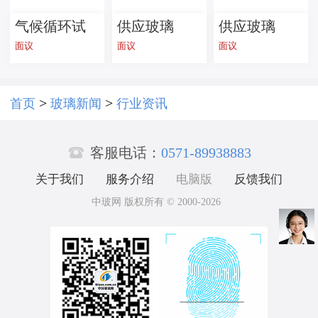
气候循环试
供应玻璃
供应玻璃
面议
面议
面议
验机--玻璃检
瓶，橄榄油
瓶，酱菜
测设备
瓶 S瓶
瓶，蜂蜜
瓶，罐头瓶
>
>
首页
玻璃新闻
行业资讯

客服电话：
0571-89938883
关于我们
服务介绍
电脑版
反馈我们
中玻网 版权所有 © 2000-2026