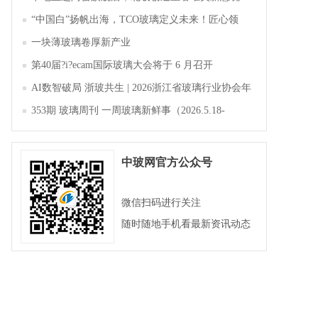
“中国白”扬帆出海，TCO玻璃定义未来！匠心领
航，淄博新材料产业聚势成峰
一块薄玻璃卷厚新产业
第40届?i?ecam国际玻璃大会将于 6 月召开
AI数智破局 浙玻共生 | 2026浙江省玻璃行业协会年
会暨第四届四次会员大会成功举办
353期 玻璃周刊 一周玻璃新鲜事（2026.5.18-
2026.5.23）
中玻网官方公众号
微信扫码进行关注
随时随地手机看最新资讯动态