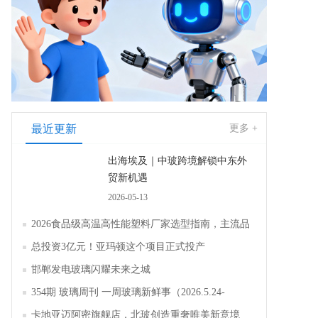
最近更新
更多 +
出海埃及｜中玻跨境解锁中东外
贸新机遇
2026-05-13
2026食品级高温高性能塑料厂家选型指南，主流品
牌全面解析评测
总投资3亿元！亚玛顿这个项目正式投产
邯郸发电玻璃闪耀未来之城
354期 玻璃周刊 一周玻璃新鲜事（2026.5.24-
2026.5.30）
卡地亚迈阿密旗舰店，北玻创造重奢唯美新意境