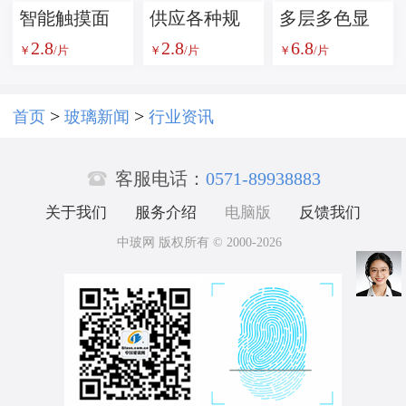
智能触摸面
​供应各种规
多层多色显
2.8
2.8
6.8
板丝印玻璃
格智能按键
示屏丝印玻
￥
/片
￥
/片
￥
/片
面板钢化玻
璃
璃
>
>
首页
玻璃新闻
行业资讯

客服电话：
0571-89938883
关于我们
服务介绍
电脑版
反馈我们
中玻网 版权所有 © 2000-2026