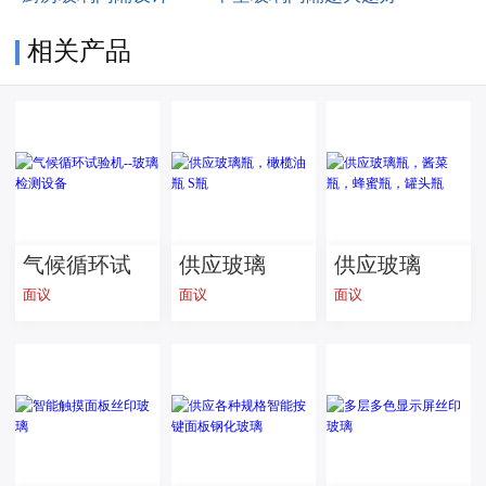
相关产品
气候循环试
供应玻璃
供应玻璃
面议
面议
面议
验机--玻璃检
瓶，橄榄油
瓶，酱菜
测设备
瓶 S瓶
瓶，蜂蜜
瓶，罐头瓶