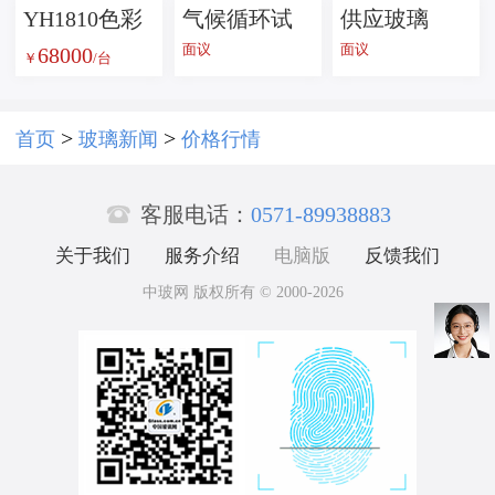
YH1810色彩
气候循环试
供应玻璃
面议
面议
68000
雾度透过率
验机--玻璃检
瓶，橄榄油
￥
/台
测试仪
测设备
瓶 S瓶
>
>
首页
玻璃新闻
价格行情

客服电话：
0571-89938883
关于我们
服务介绍
电脑版
反馈我们
中玻网 版权所有 © 2000-2026