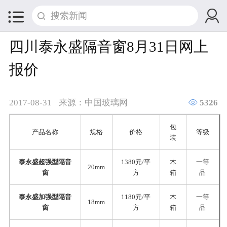


四川泰永盛隔音窗8月31日网上
报价

2017-08-31
来源：中国玻璃网
5326
包
产品名称
规格
价格
等级
装
泰永盛超强型隔音
1380元/平
木
一等
20mm
窗
方
箱
品
泰永盛加强型隔音
1180元/平
木
一等
18mm
窗
方
箱
品