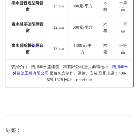
泰永盛普通型隔音
木
一等
15mm
880元/平方
窗
箱
品
泰永盛基础型隔音
木
一等
12mm
680元/平方
窗
箱
品
泰永盛断桥
铝
隔音
1380元/平
木
一等
18mm
窗
方
箱
品
该报价由：四川泰永盛建筑工程有限公司提供 商铺地址：
四川泰永
盛建筑工程有限公司
报价包含制作、运输、安装.联系电话：400-
829-1329.网址：tinsein.cn
标签：