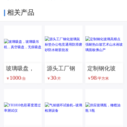
相关产品
玻璃吸盘，
源头工厂钢
定制钢化玻
1000
30
98
玻璃吸吊
化玻璃鼠标
璃高熔点强
￥
/台
￥
/片
￥
/平方米
机，真空吸
垫办公电竞
耐热白玻艺
盘，无痕吸
通用防滑磨
术山水画玻
盘
砂防水耐脏
璃面板佛山
批发
产