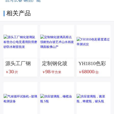
相关产品
源头工厂钢
定制钢化玻
YH1810色彩
30
98
68000
化玻璃鼠标
璃高熔点强
雾度透过率
￥
/片
￥
/平方米
￥
/台
垫办公电竞
耐热白玻艺
测试仪
通用防滑磨
术山水画玻
砂防水耐脏
璃面板佛山
批发
产