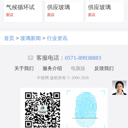
气候循环试
供应玻璃
供应玻璃
面议
面议
面议
验机--玻璃检
瓶，橄榄油
瓶，酱菜
测设备
瓶 S瓶
瓶，蜂蜜
瓶，罐头瓶
>
>
首页
玻璃新闻
行业资讯

客服电话：
0571-89938883
关于我们
服务介绍
电脑版
反馈我们
中玻网 版权所有 © 2000-2026