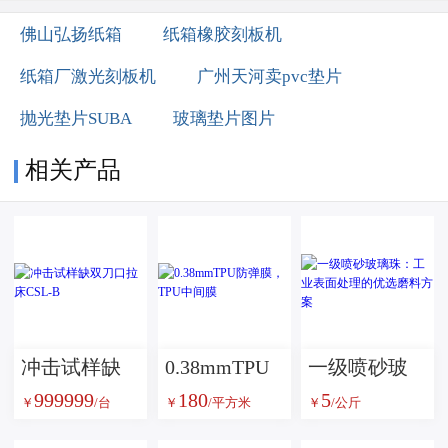
佛山弘扬纸箱
纸箱橡胶刻板机
纸箱厂激光刻板机
广州天河卖pvc垫片
抛光垫片SUBA
玻璃垫片图片
相关产品
冲击试样缺
0.38mmTPU
一级喷砂玻
999999
180
5
双刀口拉床
防弹膜，TPU
璃珠：工业
￥
/台
￥
/平方米
￥
/公斤
CSL-B
中间膜
表面处理的