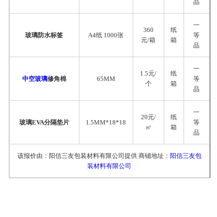
品
一
360
纸
玻璃防水标签
A4纸 1000张
等
元/箱
箱
品
一
1.5元/
纸
中空玻璃
修角棉
65MM
等
个
箱
品
一
20元/
纸
玻璃EVA分隔垫片
1.5MM*18*18
等
㎡
箱
品
该报价由：阳信三友包装材料有限公司提供 商铺地址：
阳信三友包
装材料有限公司