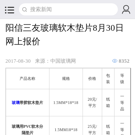


阳信三友玻璃软木垫片8月30日
网上报价

2017-08-30
来源：中国玻璃网
8352
包
等
产品名称
规格
价格
装
级
一
20元/
纸
玻璃
带胶软木垫片
1.5MM*18*18
等
平方
箱
品
一
玻璃用PVC软木分
25元/
纸
1.5MM18*18
等
隔垫片
平方
箱