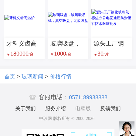
优选磨料方
案
牙科义齿高
玻璃吸盘，
源头工厂钢
180000
1000
30
温炉
玻璃吸吊
化玻璃鼠标
￥
/台
￥
/台
￥
/片
机，真空吸
垫办公电竞
盘，无痕吸
通用防滑磨
>
>
首页
玻璃新闻
价格行情
盘
砂防水耐脏

批发
客服电话：
0571-89938883
关于我们
服务介绍
电脑版
反馈我们
中玻网 版权所有 © 2000-2026