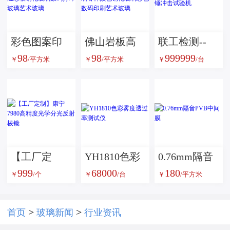
彩色图案印
佛山岩板高
联工检测--
98
98
999999
刷玻璃高温
温彩釉玻璃
JL-1000落锤
￥
/平方米
￥
/平方米
￥
/台
彩釉钢化玻
各种颜色钢
冲击试验机
璃数码打印
化玻璃彩色
玻璃艺术玻
数码印刷艺
璃
术玻璃
【工厂定
YH1810色彩
0.76mm隔音
999
68000
180
制】康宁
雾度透过率
PVB中间膜
￥
/个
￥
/台
￥
/平方米
7980高精度
测试仪
光学分光反
>
>
首页
玻璃新闻
行业资讯
射棱镜