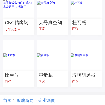
CNC精磨钢
大号真空阀
杜瓦瓶
19.3
面议
面议
￥
/片
化玻璃 智能
手持设备超
白玻璃 灯具
家居用 按需
加工
比重瓶
容量瓶
玻璃研磨器
面议
面议
面议
>
>
首页
玻璃新闻
企业新闻