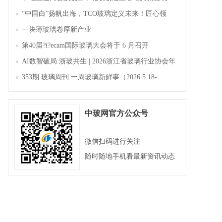
“中国白”扬帆出海，TCO玻璃定义未来！匠心领
航，淄博新材料产业聚势成峰
一块薄玻璃卷厚新产业
第40届?i?ecam国际玻璃大会将于 6 月召开
AI数智破局 浙玻共生 | 2026浙江省玻璃行业协会年
会暨第四届四次会员大会成功举办
353期 玻璃周刊 一周玻璃新鲜事（2026.5.18-
2026.5.23）
中玻网官方公众号
微信扫码进行关注
随时随地手机看最新资讯动态