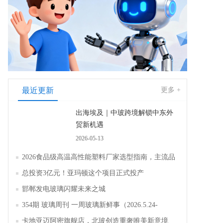
最近更新
更多 +
出海埃及｜中玻跨境解锁中东外
贸新机遇
2026-05-13
2026食品级高温高性能塑料厂家选型指南，主流品
牌全面解析评测
总投资3亿元！亚玛顿这个项目正式投产
邯郸发电玻璃闪耀未来之城
354期 玻璃周刊 一周玻璃新鲜事（2026.5.24-
2026.5.30）
卡地亚迈阿密旗舰店，北玻创造重奢唯美新意境