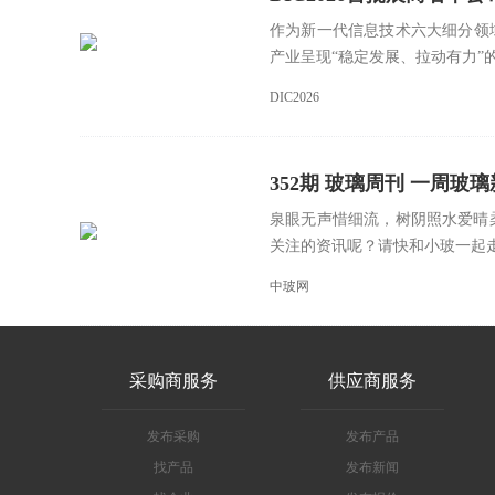
作为新一代信息技术六大细分领域
产业呈现“稳定发展、拉动有力”的
DIC2026
352期 玻璃周刊 一周玻璃新鲜事
泉眼无声惜细流，树阴照水爱晴
关注的资讯呢？请快和小玻一起走进
中玻网
采购商服务
供应商服务
发布采购
发布产品
找产品
发布新闻