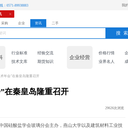
我
：0571-89938883
机
采购
企业
资讯
二手
搜
行业标准
经验交流
价格行情
科
企业经营
技术文库
期货知识
业界名人
学技术年会”在秦皇岛隆重召开
会”在秦皇岛隆重召开
29626次浏览
9日，由中国硅酸盐学会玻璃分会主办，燕山大学以及建筑材料工业技