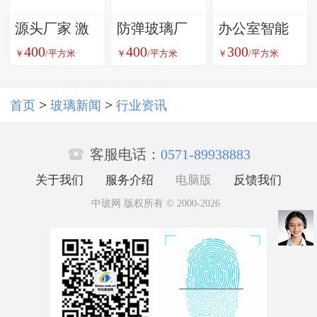
玻璃隔断
源头厂家 激
防弹玻璃厂
办公室智能
400
400
300
光内雕玻璃
家供应 多种
调光雾化玻
￥
/平方米
￥
/平方米
￥
/平方米
定制批发 品
厚度可选 安
璃 一键切换
质保障
防工程专用
透明雾化 隐
>
>
首页
玻璃新闻
行业资讯
坚固耐用
私保护随心

控 防紫外线
客服电话：
0571-89938883
更节能
关于我们
服务介绍
电脑版
反馈我们
中玻网 版权所有 © 2000-2026