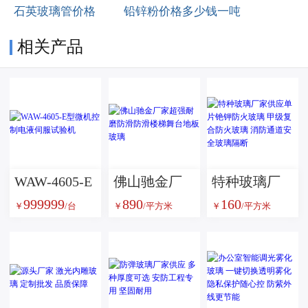
石英玻璃管价格
铅锌粉价格多少钱一吨
相关产品
WAW-4605-E
佛山驰金厂
特种玻璃厂
999999
890
160
型微机控制
家超强耐磨
家供应单片
￥
/台
￥
/平方米
￥
/平方米
电液伺服试
防滑防滑楼
铯钾防火玻
验机
梯舞台地板
璃 甲级复合
玻璃
防火玻璃 消
防通道安全