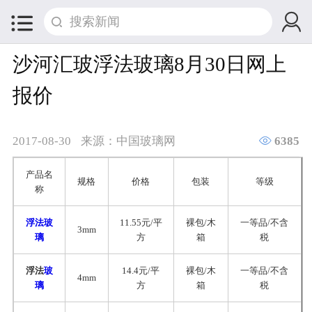


沙河汇玻浮法玻璃8月30日网上
报价

2017-08-30
来源：中国玻璃网
6385
产品名
规格
价格
包装
等级
称
浮法玻
11.55元/平
裸包/木
一等品/不含
3mm
璃
方
箱
税
浮法
玻
14.4元/平
裸包/木
一等品/不含
4mm
璃
方
箱
税