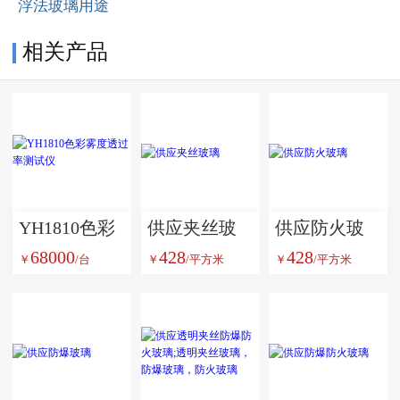
浮法玻璃用途
相关产品
YH1810色彩
供应夹丝玻
供应防火玻
68000
428
428
雾度透过率
璃
璃
￥
/台
￥
/平方米
￥
/平方米
测试仪