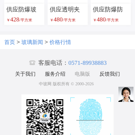
供应防爆玻
供应透明夹
供应防爆防
428
480
480
璃
丝防爆防火
火玻璃
￥
/平方米
￥
/平方米
￥
/平方米
玻璃;透明夹
丝玻璃，防
>
>
首页
玻璃新闻
价格行情
爆玻璃，防

火玻璃
客服电话：
0571-89938883
关于我们
服务介绍
电脑版
反馈我们
中玻网 版权所有 © 2000-2026