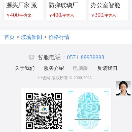
玻璃隔断
源头厂家 激
防弹玻璃厂
办公室智能
400
400
300
光内雕玻璃
家供应 多种
调光雾化玻
￥
/平方米
￥
/平方米
￥
/平方米
定制批发 品
厚度可选 安
璃 一键切换
质保障
防工程专用
透明雾化 隐
>
>
首页
玻璃新闻
价格行情
坚固耐用
私保护随心

控 防紫外线
客服电话：
0571-89938883
更节能
关于我们
服务介绍
电脑版
反馈我们
中玻网 版权所有 © 2000-2026