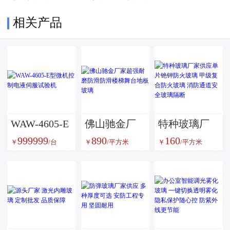
相关产品
WAW-4605-E
佛山驰金厂
特种玻璃厂
999999
890
160
型微机控制
家超强耐磨
家供应单片
￥
/台
￥
/平方米
￥
/平方米
电液伺服试
防滑防滑楼
铯钾防火玻
验机
梯舞台地板
璃 甲级复合
玻璃
防火玻璃 消
防通道安全