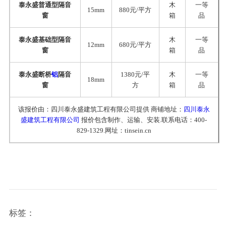
泰永盛普通型隔音
木
一等
15mm
880元/平方
窗
箱
品
泰永盛基础型隔音
木
一等
12mm
680元/平方
窗
箱
品
泰永盛断桥
铝
隔音
1380元/平
木
一等
18mm
窗
方
箱
品
该报价由：四川泰永盛建筑工程有限公司提供 商铺地址：
四川泰永
盛建筑工程有限公司
报价包含制作、运输、安装.联系电话：400-
829-1329.网址：tinsein.cn
标签：