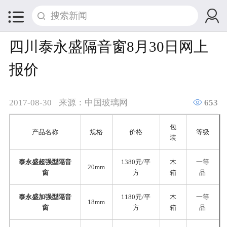


四川泰永盛隔音窗8月30日网上
报价

2017-08-30
来源：中国玻璃网
653
包
产品名称
规格
价格
等级
装
泰永盛超强型隔音
1380元/平
木
一等
20mm
窗
方
箱
品
泰永盛加强型隔音
1180元/平
木
一等
18mm
窗
方
箱
品