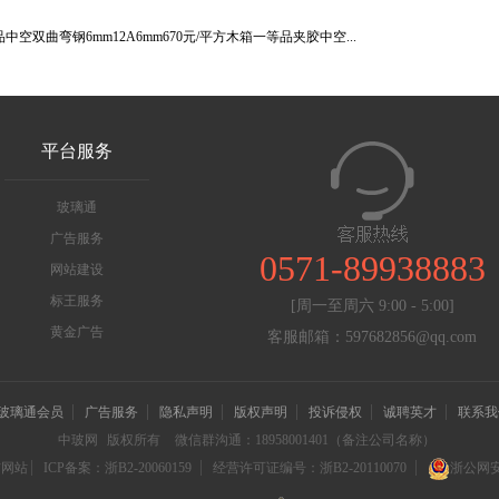
空双曲弯钢6mm12A6mm670元/平方木箱一等品夹胶中空...
平台服务
玻璃通
广告服务
0571-89938883
网站建设
标王服务
[周一至周六 9:00 - 5:00]
黄金广告
客服邮箱：597682856@qq.com
玻璃通会员
广告服务
隐私声明
版权声明
投诉侵权
诚聘英才
联系我
中玻网
版权所有
微信群沟通：18958001401（备注公司名称）
信网站
ICP备案：浙B2-20060159
经营许可证编号：浙B2-20110070
浙公网安备