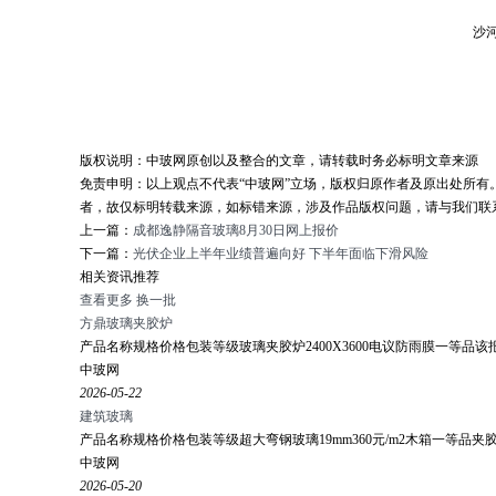
沙河
版权说明：
中玻网原创以及整合的文章，请转载时务必标明文章来源
免责申明：
以上观点不代表“中玻网”立场，版权归原作者及原出处所
者，故仅标明转载来源，如标错来源，涉及作品版权问题，请与我们联系05
上一篇：
成都逸静隔音玻璃8月30日网上报价
下一篇：
光伏企业上半年业绩普遍向好 下半年面临下滑风险
相关资讯推荐
查看更多
换一批
方鼎玻璃夹胶炉
产品名称规格价格包装等级玻璃夹胶炉2400X3600电议防雨膜一等品
中玻网
2026-05-22
建筑玻璃
产品名称规格价格包装等级超大弯钢玻璃19mm360元/m2木箱一等品夹胶弯钢玻
中玻网
2026-05-20