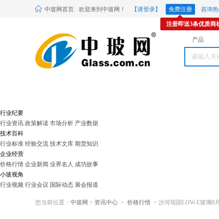
中玻网首页
欢迎来到中玻网！
【请登录】
免费注册
咨询热线
注册即送3条优质商
产品
行业纪要
行业资讯
政策解读
市场分析
产业数据
技术百科
行业标准
经验交流
技术文库
期货知识
企业经营
价格行情
企业新闻
业界名人
成功故事
小玻视角
行业视频
行业会议
国际动态
展会报道
您当前位置：
中玻网
>
资讯中心
>
价格行情
> 沙河现国LOW-E玻璃8