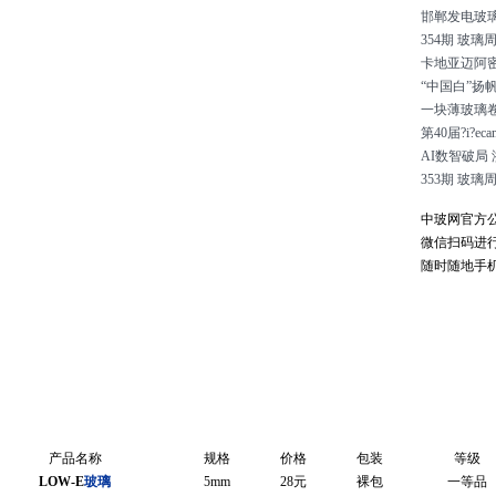
邯郸发电玻
354期 玻璃周
卡地亚迈阿
“中国白”扬
一块薄玻璃
第40届?i?
AI数智破局
353期 玻璃周
中玻网官方
微信扫码进
随时随地手
产品名称
规格
价格
包装
等级
LOW-E
玻璃
5mm
28元
裸包
一等品