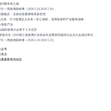
璃闪耀未来之城
刊 一周玻璃新鲜事（2026.5.24-2026.5.30）
密旗舰店，北玻创造重奢唯美新意境
帆出海，TCO玻璃定义未来！匠心领航，淄博新材料产业聚势成峰
卷厚新产业
ecam国际玻璃大会将于 6 月召开
 浙玻共生 | 2026浙江省玻璃行业协会年会暨第四届四次会员大会成功举办
刊 一周玻璃新鲜事（2026.5.18-2026.5.23）
公众号
行关注
机看最新资讯动态