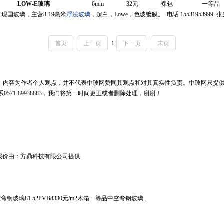
LOW-E玻璃
6mm
32元
裸包
一等品
现国玻璃，主营3-19毫米
浮法玻璃
，超白，Lowe，色玻镀膜。 电话 15531953999 
首页
上一页
1
下一页
末页
有。内容为作者个人观点，并不代表中玻网赞同其观点和对其真实性负责。中玻网只提
71-89938883，我们将第一时间更正或者删除处理，谢谢！
该报价由：方鼎科技有限公司提供
璃81.52PVB8330元/m2木箱一等品中空弯钢玻璃...