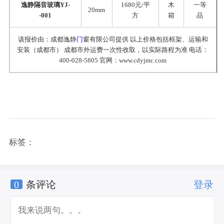
逸静隔音玻璃YJ-
1680元/平
木
一等
20mm
-001
方
箱
品
该报价由：成都逸静
门
窗有限公司提供 以上价格包括框架、运输和
安装（成都市） 成都市外运费一次性收取，以实际路程为准 电话：
400-028-5805 官网：www.cdyjmc.com
标签：
0
条评论
登录