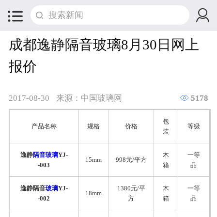


成都逸静隔音玻璃8月30日网上
报价

2017-08-30
来源：中国玻璃网
5178
包
产品名称
规格
价格
等级
装
逸静
隔音玻璃
YJ-
木
一等
15mm
998元/平方
-003
箱
品
逸静隔音
玻璃
YJ-
1380元/平
木
一等
18mm
-002
方
箱
品