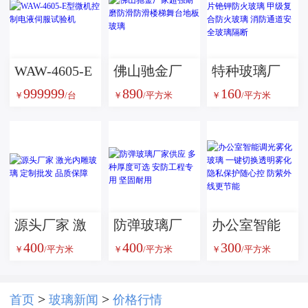
WAW-4605-E
佛山驰金厂
特种玻璃厂
999999
890
160
型微机控制
家超强耐磨
家供应单片
￥
/台
￥
/平方米
￥
/平方米
电液伺服试
防滑防滑楼
铯钾防火玻
验机
梯舞台地板
璃 甲级复合
玻璃
防火玻璃 消
防通道安全
玻璃隔断
源头厂家 激
防弹玻璃厂
办公室智能
400
400
300
光内雕玻璃
家供应 多种
调光雾化玻
￥
/平方米
￥
/平方米
￥
/平方米
定制批发 品
厚度可选 安
璃 一键切换
质保障
防工程专用
透明雾化 隐
>
>
首页
玻璃新闻
价格行情