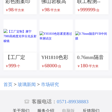
彩色图案印
佛山岩板高
联工检测--
98
98
999999
刷玻璃高温
温彩釉玻璃
JL-1000落锤
￥
/平方米
￥
/平方米
￥
/台
彩釉钢化玻
各种颜色钢
冲击试验机
璃数码打印
化玻璃彩色
玻璃艺术玻
数码印刷艺
璃
术玻璃
【工厂定
YH1810色彩
0.76mm隔音
999
68000
180
制】康宁
雾度透过率
PVB中间膜
￥
/个
￥
/台
￥
/平方米
7980高精度
测试仪
光学分光反
>
>
首页
玻璃新闻
市场研究
射棱镜

客服电话：
0571-89938883
关于我们
服务介绍
电脑版
反馈我们