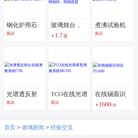
钢化炉用石
玻璃烛台，
煮沸试验机
面议
面议
1.7
英陶瓷棒
蜡烛罐，蜡
￥
/套
烛杯，蜡烛
器皿
光谱透反射
TCO在线光谱
在线锡面识
面议
面议
1600
比在线测量
雾度测量系
别仪 TS1600
￥
/台
系统CTR
统MGSH
>
>
首页
玻璃新闻
经验交流