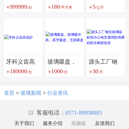
999999
180
5
双刀口拉床
防弹膜，TPU
璃珠：工业
￥
/台
￥
/平方米
￥
/公斤
CSL-B
中间膜
表面处理的
优选磨料方
案
牙科义齿高
玻璃吸盘，
源头工厂钢
180000
1000
30
温炉
玻璃吸吊
化玻璃鼠标
￥
/台
￥
/台
￥
/片
机，真空吸
垫办公电竞
盘，无痕吸
通用防滑磨
>
>
首页
玻璃新闻
行业资讯
盘
砂防水耐脏

批发
客服电话：
0571-89938883
关于我们
服务介绍
电脑版
反馈我们