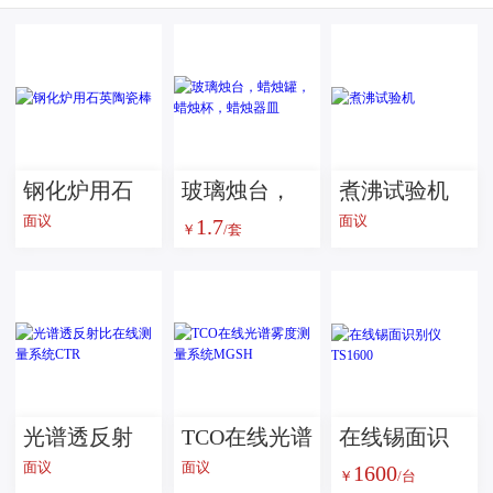
钢化炉用石
玻璃烛台，
煮沸试验机
面议
面议
1.7
英陶瓷棒
蜡烛罐，蜡
￥
/套
烛杯，蜡烛
器皿
光谱透反射
TCO在线光谱
在线锡面识
面议
面议
1600
比在线测量
雾度测量系
别仪 TS1600
￥
/台