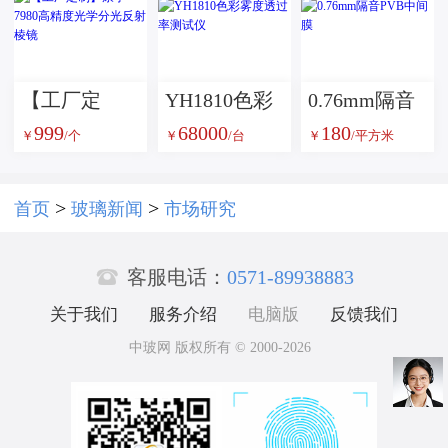
玻璃艺术玻
数码印刷艺
璃
术玻璃
【工厂定
YH1810色彩
0.76mm隔音
999
68000
180
制】康宁
雾度透过率
PVB中间膜
￥
/个
￥
/台
￥
/平方米
7980高精度
测试仪
光学分光反
>
>
首页
玻璃新闻
市场研究
射棱镜

客服电话：
0571-89938883
关于我们
服务介绍
电脑版
反馈我们
中玻网 版权所有 © 2000-2026