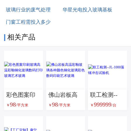
玻璃行业的废气处理
华星光电投入玻璃基板
门窗工程需投入多少
相关产品
彩色图案印
佛山岩板高
联工检测--
98
98
999999
刷玻璃高温
温彩釉玻璃
JL-1000落锤
￥
/平方米
￥
/平方米
￥
/台
彩釉钢化玻
各种颜色钢
冲击试验机
璃数码打印
化玻璃彩色