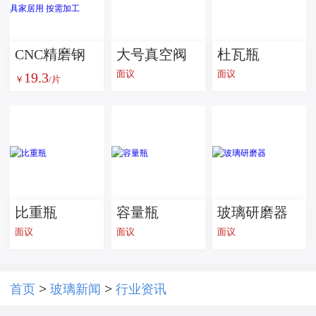
CNC精磨钢
大号真空阀
杜瓦瓶
面议
面议
19.3
化玻璃 智能
￥
/片
手持设备超
白玻璃 灯具
家居用 按需
加工
比重瓶
容量瓶
玻璃研磨器
面议
面议
面议
>
>
首页
玻璃新闻
行业资讯