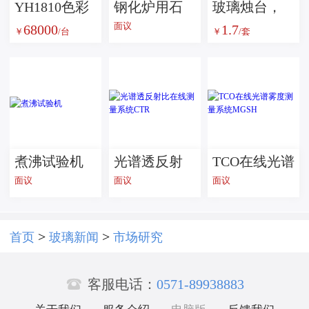
YH1810色彩
钢化炉用石
玻璃烛台，
面议
68000
1.7
雾度透过率
英陶瓷棒
蜡烛罐，蜡
￥
/台
￥
/套
测试仪
烛杯，蜡烛
器皿
煮沸试验机
光谱透反射
TCO在线光谱
面议
面议
面议
比在线测量
雾度测量系
系统CTR
统MGSH
>
>
首页
玻璃新闻
市场研究

客服电话：
0571-89938883