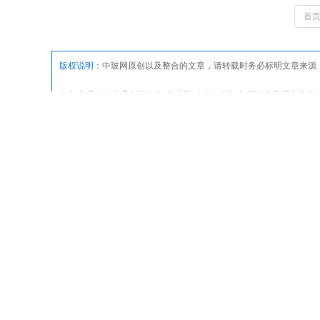
首
版权说明：
中玻网原创以及整合的文章，请转载时务必标明文章来源
免责申明：
以上观点不代表“中玻网”立场，版权归原作者及原出处
只提供参考并不构成投资及应用建议。但因转载众多，或无法确认真
0571-89938883，我们将第一时间更正或者删除处理，谢谢！
上一篇：
佛山淞夏玻璃钻孔机8月29日网上报价
相关资讯推荐
方鼎玻璃夹胶炉
产品名称规格价格包装等级玻璃夹胶炉2400X3600电