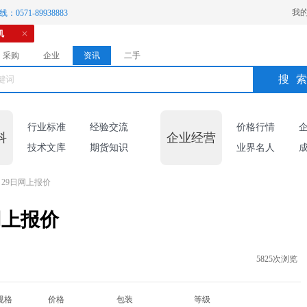
我
：0571-89938883
机
采购
企业
资讯
二手
搜
行业标准
经验交流
价格行情
科
企业经营
技术文库
期货知识
业界名人
29日网上报价
网上报价
5825次浏览
规格
价格
包装
等级