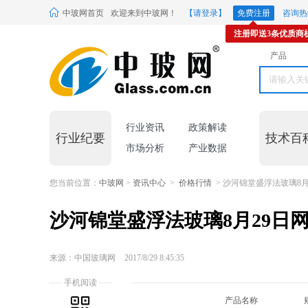
中玻网首页
欢迎来到中玻网！
【请登录】
免费注册
咨询热线
注册即送3条优质商
产品
行业资讯
政策解读
行业纪要
技术百
市场分析
产业数据
您当前位置：
中玻网
>
资讯中心
>
价格行情
> 沙河锦堂盛浮法玻璃8月
沙河锦堂盛浮法玻璃8月29日
来源：中国玻璃网
2017/8/29 8:45:35
手机阅读
产品名称