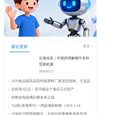
最近更新
更多 +
出海埃及｜中玻跨境解锁中东外
贸新机遇
2026-05-13
2026食品级高温高性能塑料厂家选型指南，主流品
牌全面解析评测
总投资3亿元！亚玛顿这个项目正式投产
邯郸发电玻璃闪耀未来之城
354期 玻璃周刊 一周玻璃新鲜事（2026.5.24-
2026.5.30）
卡地亚迈阿密旗舰店，北玻创造重奢唯美新意境