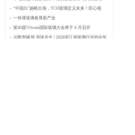
“中国白”扬帆出海，TCO玻璃定义未来！匠心领
航，淄博新材料产业聚势成峰
一块薄玻璃卷厚新产业
第40届?i?ecam国际玻璃大会将于 6 月召开
AI数智破局 浙玻共生 | 2026浙江省玻璃行业协会年
会暨第四届四次会员大会成功举办
353期 玻璃周刊 一周玻璃新鲜事（2026.5.18-
2026.5.23）
中玻网官方公众号
微信扫码进行关注
随时随地手机看最新资讯动态