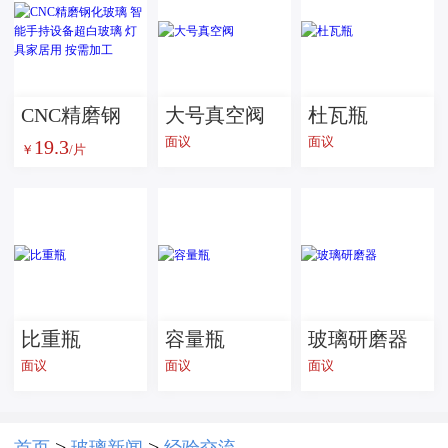
CNC精磨钢
大号真空阀
杜瓦瓶
面议
面议
19.3
化玻璃 智能
￥
/片
手持设备超
白玻璃 灯具
家居用 按需
加工
比重瓶
容量瓶
玻璃研磨器
面议
面议
面议
>
>
首页
玻璃新闻
经验交流