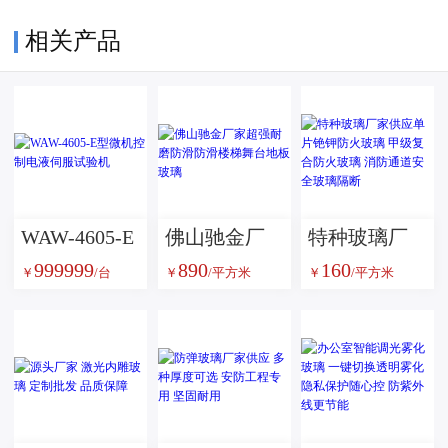
相关产品
WAW-4605-E
佛山驰金厂
特种玻璃厂
999999
890
160
型微机控制
家超强耐磨
家供应单片
￥
/台
￥
/平方米
￥
/平方米
电液伺服试
防滑防滑楼
铯钾防火玻
验机
梯舞台地板
璃 甲级复合
玻璃
防火玻璃 消
防通道安全
玻璃隔断