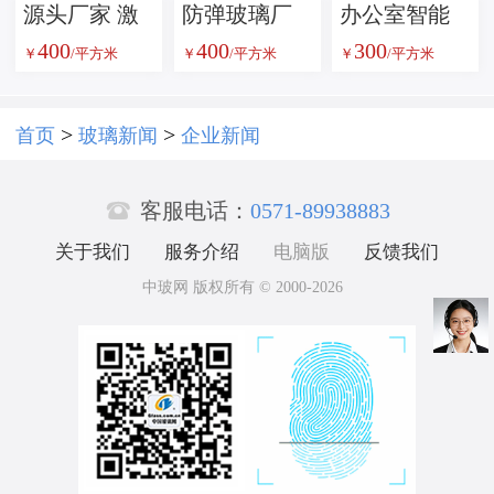
源头厂家 激
防弹玻璃厂
办公室智能
400
400
300
光内雕玻璃
家供应 多种
调光雾化玻
￥
/平方米
￥
/平方米
￥
/平方米
定制批发 品
厚度可选 安
璃 一键切换
质保障
防工程专用
透明雾化 隐
>
>
首页
玻璃新闻
企业新闻
坚固耐用
私保护随心

控 防紫外线
客服电话：
0571-89938883
更节能
关于我们
服务介绍
电脑版
反馈我们
中玻网 版权所有 © 2000-2026