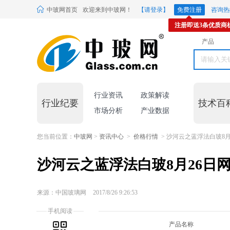
中玻网首页
欢迎来到中玻网！
【请登录】
免费注册
咨询热线
注册即送3条优质商
产品
行业资讯
政策解读
行业纪要
技术百
市场分析
产业数据
您当前位置：
中玻网
>
资讯中心
>
价格行情
> 沙河云之蓝浮法白玻8月
沙河云之蓝浮法白玻8月26日
来源：中国玻璃网
2017/8/26 9:26:53
手机阅读
产品名称