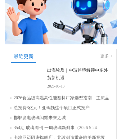
最近更新
更多 +
出海埃及｜中玻跨境解锁中东外
贸新机遇
2026-05-13
2026食品级高温高性能塑料厂家选型指南，主流品
牌全面解析评测
总投资3亿元！亚玛顿这个项目正式投产
邯郸发电玻璃闪耀未来之城
354期 玻璃周刊 一周玻璃新鲜事（2026.5.24-
2026.5.30）
卡地亚迈阿密旗舰店，北玻创造重奢唯美新意境