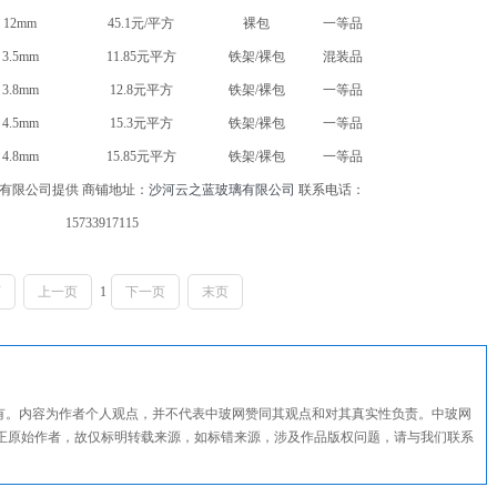
12mm
45.1元/平方
裸包
一等品
3.5mm
11.85元平方
铁架/裸包
混装品
3.8mm
12.8元平方
铁架/裸包
一等品
4.5mm
15.3元平方
铁架/裸包
一等品
4.8mm
15.85元平方
铁架/裸包
一等品
有限公司提供 商铺地址：
沙河云之蓝玻璃有限公司
联系电话：
15733917115
页
上一页
1
下一页
末页
所有。内容为作者个人观点，并不代表中玻网赞同其观点和对其真实性负责。中玻网
正原始作者，故仅标明转载来源，如标错来源，涉及作品版权问题，请与我们联系