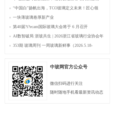
“中国白”扬帆出海，TCO玻璃定义未来！匠心领
航，淄博新材料产业聚势成峰
一块薄玻璃卷厚新产业
第40届?i?ecam国际玻璃大会将于 6 月召开
AI数智破局 浙玻共生 | 2026浙江省玻璃行业协会年
会暨第四届四次会员大会成功举办
353期 玻璃周刊 一周玻璃新鲜事（2026.5.18-
2026.5.23）
中玻网官方公众号
微信扫码进行关注
随时随地手机看最新资讯动态