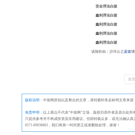
安全浮法白玻
鑫利浮法白玻
鑫利浮法白玻
鑫利浮法白玻
鑫利浮法白玻
该报价由：沙河云之
蓝玻
璃
首
版权说明：
中玻网原创以及整合的文章，请转载时务必标明文章来源
免责申明：
以上观点不代表“中玻网”立场，版权归原作者及原出处
只提供参考并不构成投资及应用建议。但因转载众多，或无法确认真
0571-89938883，我们将第一时间更正或者删除处理，谢谢！