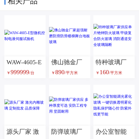
相关产品
WAW-4605-E
佛山驰金厂
特种玻璃厂
999999
890
160
型微机控制
家超强耐磨
家供应单片
￥
/台
￥
/平方米
￥
/平方米
电液伺服试
防滑防滑楼
铯钾防火玻
验机
梯舞台地板
璃 甲级复合
玻璃
防火玻璃 消
防通道安全
玻璃隔断
源头厂家 激
防弹玻璃厂
办公室智能