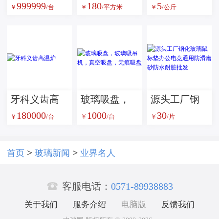
999999
180
5
双刀口拉床
防弹膜，TPU
璃珠：工业
￥
/台
￥
/平方米
￥
/公斤
CSL-B
中间膜
表面处理的
优选磨料方
案
牙科义齿高
玻璃吸盘，
源头工厂钢
180000
1000
30
温炉
玻璃吸吊
化玻璃鼠标
￥
/台
￥
/台
￥
/片
机，真空吸
垫办公电竞
盘，无痕吸
通用防滑磨
>
>
首页
玻璃新闻
业界名人
盘
砂防水耐脏

批发
客服电话：
0571-89938883
关于我们
服务介绍
电脑版
反馈我们