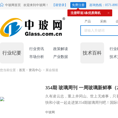
中玻网首页
欢迎来到中玻网！
【请登录】
免费注册
咨询热线：0571-8993
注册即送3条优质商机
产品
采购
行业资讯
政策解读
行业
行业纪要
技术百科
市场分析
产业数据
技术
您当前位置：
首页
>
资讯中心
> 展会报道
354期 玻璃周刊 一周玻璃新鲜事（2026.
久有凌云志，重上井冈山。世上无难事，只
快和小玻一起走进第354期玻璃周刊吧！国际动态
中玻网