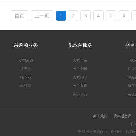
首页
上一页
1
2
3
4
5
6
采购商服务
供应商服务
平台
发布采购
发布产品
玻
找产品
发布新闻
广告
找企业
发布报价
网站
看资讯
发布采购
标王
采购大厅
黄金
关于我们
玻璃通会员
中
中玻网－玻璃行业可信网站
ICP备