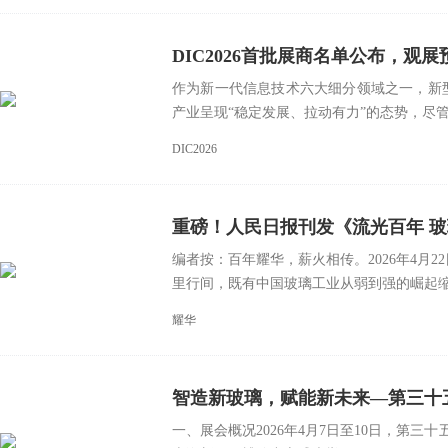
DIC2026首批展商名单公布，观
作为新一代信息技术六大细分领域之一，新型
产业呈现“稳定发展、拉动有力”的态势，尽管外
DIC2026
重磅！人民日报刊发《流光百年 
编者按：百年耀华，薪火相传。2026年4月
里行间，既有中国玻璃工业从弱到强的崛起缩.
耀华
智造新玻璃，赋能新未来—第三十
一、展会概况2026年4月7日至10日，第三十五
全球玻璃行业新高度