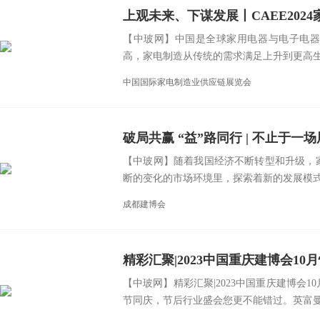
上观未来、下谋发展丨CAEE20
【中玻网】中国是全球家用电器与电子电器
高，家电制造从传统的需求满足上升到更高生活
中国国际家电制造业供应链展览会
破局共赢 “益”路同行 | 不止于一
【中玻网】随着我国经济不断转型和升级，
建装平台
断的变化的市场环境里，探索着新的发展模式和
成都建博会
精彩汇聚|2023中国重庆建博会1
【中玻网】精彩汇聚|2023中国重庆建博会
节同庆，节后行业盛会您更不能错过。英富曼.