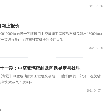
2021-04-26
日网上报价
12000防雨膜一等玻璃门中空玻璃丁基胶涂布机免泄压18000防雨
防雨膜一等该报价由：济南科莱机器制造厂提供
2021-04-08
第十一期：中空玻璃密封及问题界定与处理
【背景】中空玻璃作为工程建筑幕墙、门窗构件的一部分，在关键
封失效漏气等质量问...
2021-04-07
价