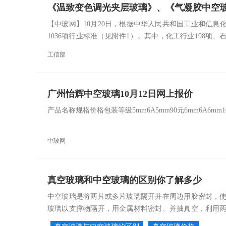
《温致变色调光夹层玻璃》、《气凝胶中空
【中玻网】10月20日，根据中华人民共和国工业和信息化
1036项行业标准（见附件1）。其中，化工行业198项、
111项、稀...
工信部
广州怡辉中空玻璃10月12日网上报价
产品名称规格价格包装等级5mm6A5mm90元6mm6A6
中玻网
真空玻璃和中空玻璃的区别你了解多少
中空玻璃是将两片或多片玻璃隔开并在周边用胶密封，
玻璃以支撑物隔开，用金属材料密封、并抽真空，利用
以是丝印玻璃、low-E镀膜玻璃等。不...