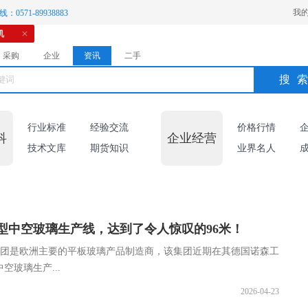
我
：0571-89938883
机
采购
企业
资讯
二手
搜
行业标准
经验交流
价格行情
科
企业经营
技术文库
期货知识
业界名人
型中空玻璃生产线，达到了令人惊叹的96米！
AS集团是欧洲主要的平板玻璃产品制造商，该集团近期在其德国诺森工
玻璃生产...
2026-04-23