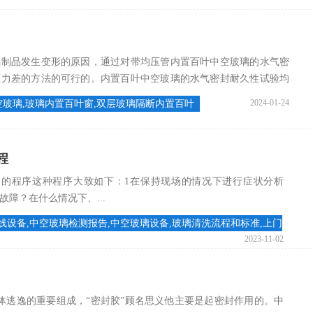
璃制品发生变形的原因，通过对带均压管内置百叶中空玻璃的水气密
压力差的方法的可行的。内置百叶中空玻璃的水气密封耐久性试验均
2024-01-24
空玻璃,玻璃内置百叶窗,双层玻璃隔断内置百叶
程
的程序这种程序大致如下：1在保持现场的情况下进行症状分析
障？在什么情况下、...
线设备,中空玻璃检测报告,中空玻璃设备,玻璃清洗流程和标准,上门
2023-11-02
体逃逸的重要组成，“密封胶”顾名思义他主要是起密封作用的。中