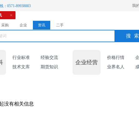
我
：0571-89938883
机
采购
企业
资讯
二手
搜
行业标准
经验交流
价格行情
科
企业经营
技术文库
期货知识
业界名人
起没有相关信息