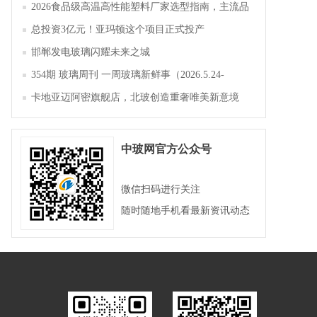
2026食品级高温高性能塑料厂家选型指南，主流品
牌全面解析评测
总投资3亿元！亚玛顿这个项目正式投产
邯郸发电玻璃闪耀未来之城
354期 玻璃周刊 一周玻璃新鲜事（2026.5.24-
2026.5.30）
卡地亚迈阿密旗舰店，北玻创造重奢唯美新意境
中玻网官方公众号
微信扫码进行关注
随时随地手机看最新资讯动态