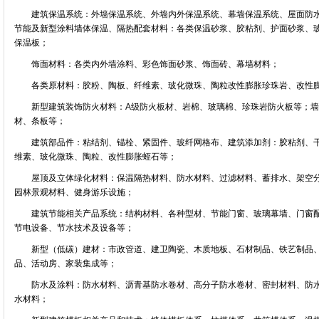
建筑保温系统：外墙保温系统、外墙内外保温系统、幕墙保温系统、屋面防水
节能及新型涂料墙体保温、隔热配套材料：各类保温砂浆、胶粘剂、护面砂浆、
保温板；
饰面材料：各类内外墙涂料、彩色饰面砂浆、饰面砖、幕墙材料；
各类原材料：胶粉、陶板、纤维素、玻化微珠、陶粒改性膨胀珍珠岩、改性膨
新型建筑装饰防火材料：A级防火板材、岩棉、玻璃棉、珍珠岩防火板等；墙
材、条板等；
建筑部品件：粘结剂、锚栓、紧固件、玻纤网格布、建筑添加剂：胶粘剂、干
维素、玻化微珠、陶粒、改性膨胀蛭石等；
屋顶及立体绿化材料：保温隔热材料、防水材料、过滤材料、蓄排水、架空分
园林景观材料、健身游乐设施；
建筑节能相关产品系统：结构材料、各种型材、节能门窗、玻璃幕墙、门窗配
节电设备、节水技术及设备等；
新型（低碳）建材：市政管道、建卫陶瓷、木质地板、石材制品、铁艺制品、
品、活动房、家装集成等；
防水及涂料：防水材料、沥青基防水卷材、高分子防水卷材、密封材料、防水
水材料；