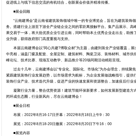
促进线上与线下信息交流的有机结合，创新展会价值并精准传播。
■展会回顾
“云南建博会”是云南省建筑装饰领域中唯一的专业博览会，旨在为建筑装饰领
务。搭建行业上游至下游全产业链企业之间的零距离接触平台。集产品展示、高
果交易于一体，将大批优质企业引进云南，同时帮助本土优秀企业走出去，助推
业升级，获得政府部门高度重视与支持。
本届云南建博会以“同心共建?博取众材”为主题，由建到装全产业链覆盖，展出
中亮相，涵盖门窗及配套、全屋定制、建筑材料、陶瓷卫浴、装饰材料、城市供
峰论坛、技术比赛、现场互动教学、新品推介等20场同期活动精彩呈现。
过去十几年，云南建博会以“专业化、国际化、市场化”为办会理念，持续聚焦“
紧跟建筑装饰行业发展趋势，以市场需求为航标，为企业发展做战略指引，提供
装饰行业产业、技术迭代升级，促进产业的快速发展和资源整合，加速疫后行业
凝聚行业力量，整合优势资源！建筑节能环保新要求，如何发展新型建造方式；
闭环成生态圈，行业新风向，尽在云南建博会！
■展会日程
布展：2022年8月16-17日开幕：2022年8月18日上午9：30
展览：2022年8月18-20日撤展：2022年8月20日下午16：00
■展览内容