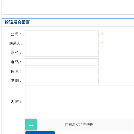
给该展会留言
公 司：
*
联系人：
*
职 位：
电 话：
*
传 真：
电 邮：
内 容：
→
向右滑动填充拼图