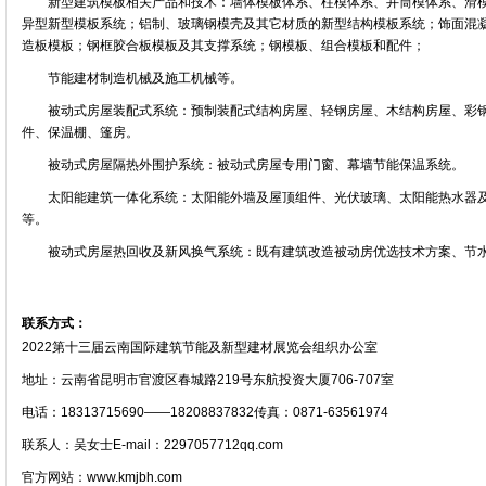
新型建筑模板相关产品和技术：墙体模板体系、柱模体系、井筒模体系、滑模
异型新型模板系统；铝制、玻璃钢模壳及其它材质的新型结构模板系统；饰面混
造板模板；钢框胶合板模板及其支撑系统；钢模板、组合模板和配件；
节能建材制造机械及施工机械等。
被动式房屋装配式系统：预制装配式结构房屋、轻钢房屋、木结构房屋、彩钢
件、保温棚、篷房。
被动式房屋隔热外围护系统：被动式房屋专用门窗、幕墙节能保温系统。
太阳能建筑一体化系统：太阳能外墙及屋顶组件、光伏玻璃、太阳能热水器及
等。
被动式房屋热回收及新风换气系统：既有建筑改造被动房优选技术方案、节水
联系方式：
2022第十三届云南国际建筑节能及新型建材展览会组织办公室
地址：云南省昆明市官渡区春城路219号东航投资大厦706-707室
电话：18313715690——18208837832传真：0871-63561974
联系人：吴女士E-mail：2297057712qq.com
官方网站：www.kmjbh.com