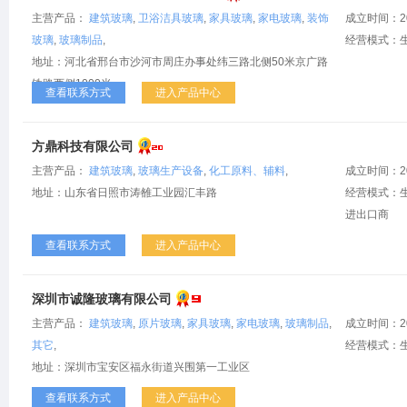
主营产品：
建筑玻璃
,
卫浴洁具玻璃
,
家具玻璃
,
家电玻璃
,
装饰
成立时间：2
玻璃
,
玻璃制品
,
经营模式：
地址：河北省邢台市沙河市周庄办事处纬三路北侧50米京广路
铁路西侧1000米
查看联系方式
进入产品中心
方鼎科技有限公司
主营产品：
建筑玻璃
,
玻璃生产设备
,
化工原料、辅料
,
成立时间：2
地址：山东省日照市涛雒工业园汇丰路
经营模式：生
进出口商
查看联系方式
进入产品中心
深圳市诚隆玻璃有限公司
主营产品：
建筑玻璃
,
原片玻璃
,
家具玻璃
,
家电玻璃
,
玻璃制品
,
成立时间：2
其它
,
经营模式：
地址：深圳市宝安区福永街道兴围第一工业区
查看联系方式
进入产品中心