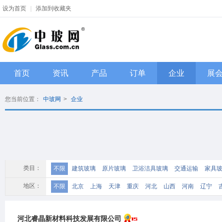
设为首页
|
添加到收藏夹
首页
资讯
产品
订单
企业
展
您当前位置：
中玻网
>
企业
类目：
不限
建筑玻璃
原片玻璃
卫浴洁具玻璃
交通运输
家具
机械配件及工具
化工原料、辅料
检测设备
其它
地区：
不限
北京
上海
天津
重庆
河北
山西
河南
辽宁
江西
四川
海南
贵州
云南
西藏
陕西
甘肃
青海
河北睿晶新材料科技发展有限公司