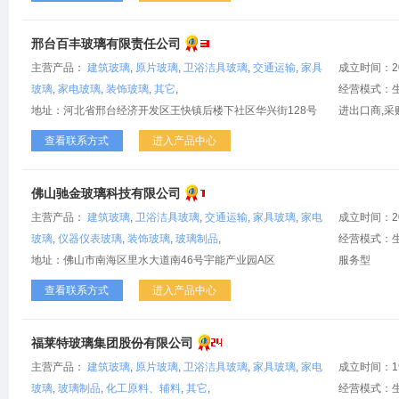
邢台百丰玻璃有限责任公司
主营产品：
建筑玻璃
,
原片玻璃
,
卫浴洁具玻璃
,
交通运输
,
家具
成立时间：2
玻璃
,
家电玻璃
,
装饰玻璃
,
其它
,
经营模式：生
地址：河北省邢台经济开发区王快镇后楼下社区华兴街128号
进出口商,采
查看联系方式
进入产品中心
佛山驰金玻璃科技有限公司
主营产品：
建筑玻璃
,
卫浴洁具玻璃
,
交通运输
,
家具玻璃
,
家电
成立时间：2
玻璃
,
仪器仪表玻璃
,
装饰玻璃
,
玻璃制品
,
经营模式：生
地址：佛山市南海区里水大道南46号宇能产业园A区
服务型
查看联系方式
进入产品中心
福莱特玻璃集团股份有限公司
主营产品：
建筑玻璃
,
原片玻璃
,
卫浴洁具玻璃
,
家具玻璃
,
家电
成立时间：1
玻璃
,
玻璃制品
,
化工原料、辅料
,
其它
,
经营模式：生