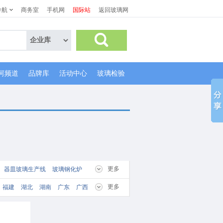
导航
商务室
手机网
国际站
返回玻璃网
河频道
品牌库
活动中心
玻璃检验
更多
器皿玻璃生产线
玻璃钢化炉
璃喷砂机
玻璃刻花机
抛光机
更多
福建
湖北
湖南
广东
广西
子筛灌装机
混合机
辊压机
玻璃雕刻机
刻绘机
磨砂机
玻璃打孔机
玻璃丝印机