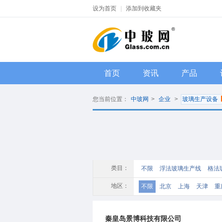
设为首页
|
添加到收藏夹
首页
资讯
产品
您当前位置：
中玻网
>
企业
>
玻璃生产设备
类目：
不限
浮法玻璃生产线
格法
热熔炉
热弯炉
烤花炉
玻
地区：
不限
北京
上海
天津
重
玻璃钻孔机
折弯机
成型机
江西
四川
海南
贵州
云
行列机
玻璃印花设备
烤瓷
秦皇岛景博科技有限公司
印花机
离心机
安瓿机
爆