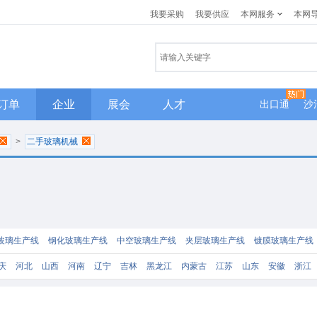
我要采购
我要供应
本网服务
本网
订单
企业
展会
人才
出口通
沙
>
二手玻璃机械
玻璃生产线
钢化玻璃生产线
中空玻璃生产线
夹层玻璃生产线
镀膜玻璃生产线
璃退火炉
玻璃窑炉
高压釜
玻璃磨边机
玻璃切割机
玻璃清洗机
干燥机
玻
庆
河北
山西
河南
辽宁
吉林
黑龙江
内蒙古
江苏
山东
安徽
浙江
制瓶机
丝网印刷机
充气设备
陶瓷焊补
玻璃机械
热压机
钻孔套料机
分
南
西藏
陕西
甘肃
青海
宁夏
新疆
台湾
香港
澳门
板设备
层压机
强化炉
写真机
喷绘机
玻璃压机
吹瓶机
上片台
下片台
口机
蒙砂机械
均质炉
浮法玻璃设备
打砂机
倒角机
喷漆机
强化玻璃设备