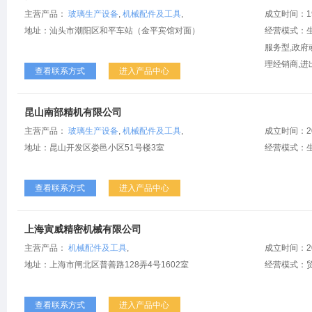
二手玻璃机械
玻璃精雕机
钢化设备
中空玻璃设备
玻璃水
主营产品：
玻璃生产设备
,
机械配件及工具
,
成立时间：1
地址：汕头市潮阳区和平车站（金平宾馆对面）
经营模式：生
服务型,政府
理经销商,进
查看联系方式
进入产品中心
昆山南部精机有限公司
主营产品：
玻璃生产设备
,
机械配件及工具
,
成立时间：2
地址：昆山开发区娄邑小区51号楼3室
经营模式：生
查看联系方式
进入产品中心
上海寅威精密机械有限公司
主营产品：
机械配件及工具
,
成立时间：2
地址：上海市闸北区普善路128弄4号1602室
经营模式：
查看联系方式
进入产品中心