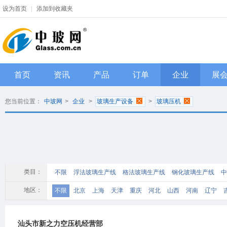
设为首页
|
添加到收藏夹
首页
资讯
产品
订单
企业
展
您当前位置：
中玻网
>
企业
>
玻璃生产设备
>
玻璃压机
类目：
不限
浮法玻璃生产线
格法玻璃生产线
钢化玻璃生产线
中
热熔炉
热弯炉
烤花炉
玻璃退火炉
玻璃窑炉
高压釜
地区：
不限
北京
上海
天津
重庆
河北
山西
河南
辽宁
玻璃钻孔机
折弯机
成型机
制瓶机
丝网印刷机
充气设
江西
四川
海南
贵州
云南
西藏
陕西
甘肃
青海
行列机
玻璃印花设备
烤瓷板设备
层压机
强化炉
写真
汕头市新之力空压机经营部
印花机
离心机
安瓿机
爆口机
蒙砂机械
均质炉
浮法