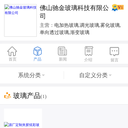
佛山驰金玻璃科技有限公
司
主营：
电加热玻璃,调光玻璃,雾化玻璃,
单向透过玻璃,渐变玻璃





首页
产品
新闻
介绍
留言
系统分类
自定义分类



玻璃产品
(1)