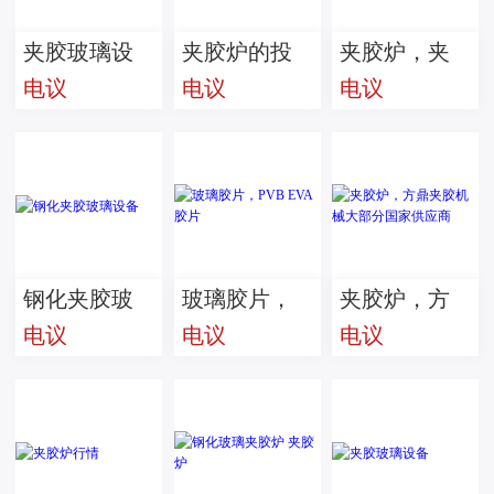
夹胶玻璃设
夹胶炉的投
夹胶炉，夹
电议
电议
电议
备行情
入资金前景
胶玻璃机
械，方鼎牌
钢化夹胶玻
玻璃胶片，
夹胶炉，方
电议
电议
电议
璃设备
PVB EVA 胶
鼎夹胶机械
片
大部分国家
供应商