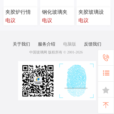
夹胶炉行情
钢化玻璃夹
夹胶玻璃设
电议
电议
电议
胶炉 夹胶炉
备
关于我们
服务介绍
电脑版
反馈我们
中国玻璃网 版权所有 © 2001-2026



