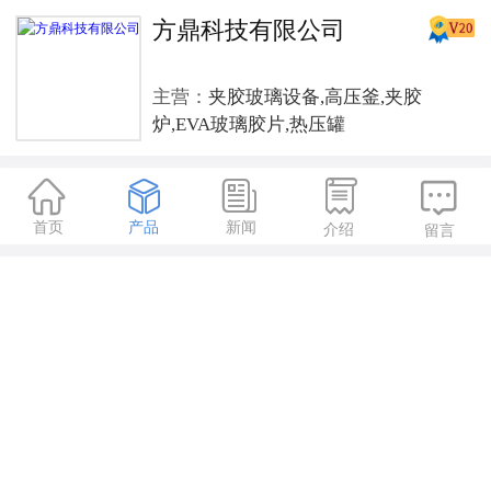
方鼎科技有限公司
主营：
夹胶玻璃设备,高压釜,夹胶
炉,EVA玻璃胶片,热压罐





首页
产品
新闻
介绍
留言