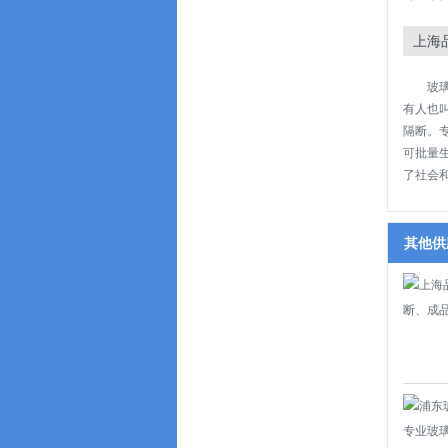
上海
玻
有人也
隔断。
可批量
了社会
其他供