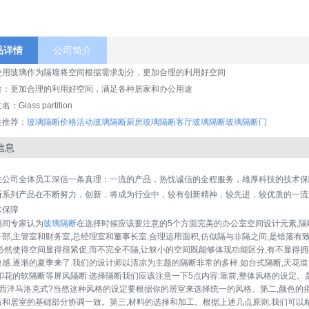
品详情
公司简介
使用玻璃作为隔墙将空间根据需求划分，更加合理的利用好空间
途：更加合理的利用好空间，满足各种居家和办公用途
：Glass partition
关推荐：
玻璃隔断价格
活动玻璃隔断
厨房玻璃隔断
客厅玻璃隔断
玻璃隔断门
信息
生公司全体员工深信一条真理：一流的产品，热忱诚信的全程服务，雄厚科技的技术保
断系列产品在不断努力，创新，将成为行业中，较有创新精神，较先进，较优质的一流产
术保障
隔间专家认为
玻璃隔断
在选择时候应该要注意的5个方面完美的办公室空间设计元素,隔
部,主管室和财务室,总经理室和董事长室,合理运用面积,仿似隔与非隔之间,是错落有
必然使得空间显得很紧促,而不完全不隔,让狭小的空间既能够体现功能区分,有不显得拥
感.逐渐的夏季来了.我们的设计师以清凉为主题的隔断非常的多样.如台式隔断,天花造
印花的软隔断等屏风隔断.选择隔断我们应该注意一下5点内容:靠前,整体风格的设定。
是西洋马洛克式?当然这种风格的设定要根据你的居室来选择统一的风格。第二,颜色的
该和居室的基础部分协调一致。第三,材料的选择和加工。根据上述几点原则,我们可以