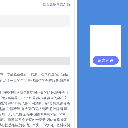
查看更多同类产品
留言咨询
障，才是企业生存、发展、壮大的途径。深信
品！一流的产品 热忱诚信的全程服务 雄厚科
断的较佳用途就是将空间完美的区分,隔开会议
致的较高境界.办公室如果很小.在很大的办公室
挤,较好的办法也是巧用隔断,他的灵感就是分隔
型的分隔断等,有含蓄的花格隔断.竹叶隔断.藤
是现代几何风格,还是中国古典风格?是日本和
搭配。隔断是整个居室的一部分,因此在选择颜
精心挑选相应的玻璃、木头、不锈钢、塑料等制