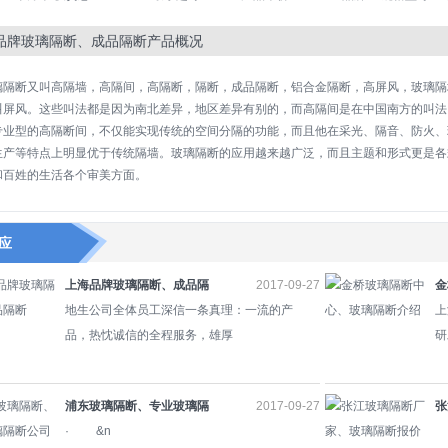
品牌玻璃隔断、成品隔断产品概况
璃隔断又叫高隔墙，高隔间，高隔断，隔断，成品隔断，铝合金隔断，高屏风，玻璃隔
叫屏风。这些叫法都是因为南北差异，地区差异有别的，而高隔间是在中国南方的叫法
专业型的高隔断间，不仅能实现传统的空间分隔的功能，而且他在采光、隔音、防火、
生产等特点上明显优于传统隔墙。玻璃隔断的应用越来越广泛，而且主题和形式更是各
和百姓的生活各个审美方面。
应
上海品牌玻璃隔断、成品隔
2017-09-27
金
断
地生公司全体员工深信一条真理：一流的产
断
上
品，热忱诚信的全程服务，雄厚
研
浦东玻璃隔断、专业玻璃隔
2017-09-27
张
断公司
· &n
断