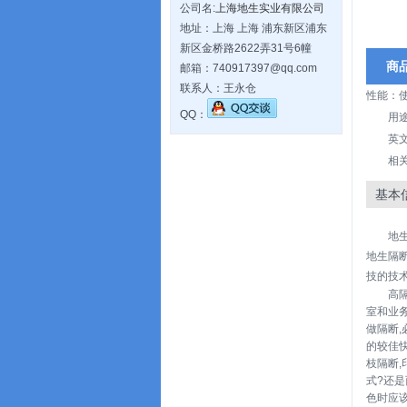
公司名:
上海地生实业有限公司
地址：上海 上海 浦东新区浦东
新区金桥路2622弄31号6幢
商
邮箱：740917397@qq.com
联系人：王永仓
性能：
QQ：
用
英文名
相
基本
地
地生隔
技的技
高
室和业务
做隔断,
的较佳快
枝隔断,
式?还
色时应