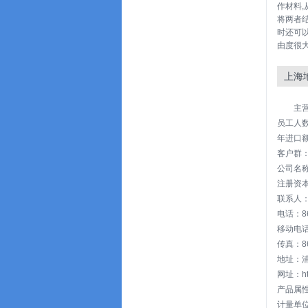
作材料
将两者
时还可
由度很
上海
主
员工人数
年进口额
客户群
公司名称
注册资本: 
联系人
电话：86-
移动电话：
传真：86-
地址：浦
网址：http
产品属
计量单位