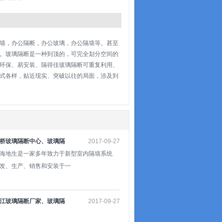
墙，办公隔断，办公玻璃，办公隔墙等。甚至
。玻璃隔断是一种到顶的，可完全划分空间的
环保、易安装、隔得佳玻璃隔断可重复利用、
式各样，贴近现实、突破以往的局面，涉及到
桥玻璃隔断中心、玻璃隔
2017-09-27
介绍
海地生是一家多年致力于新型室内隔墙系统
发、生产、销售和安装于一
江玻璃隔断厂家、玻璃隔
2017-09-27
报价