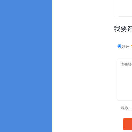
我要
好评
诋毁