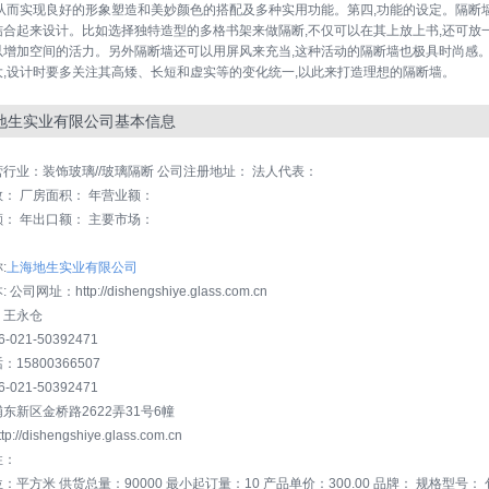
,从而实现良好的形象塑造和美妙颜色的搭配及多种实用功能。第四,功能的设定。隔断
结合起来设计。比如选择独特造型的多格书架来做隔断,不仅可以在其上放上书,还可放
以增加空间的活力。另外隔断墙还可以用屏风来充当,这种活动的隔断墙也极具时尚感。
大,设计时要多关注其高矮、长短和虚实等的变化统一,以此来打造理想的隔断墙。
地生实业有限公司基本信息
营行业：装饰玻璃//玻璃隔断 公司注册地址： 法人代表：
： 厂房面积： 年营业额：
： 年出口额： 主要市场：
：
:
上海地生实业有限公司
公司网址：http://dishengshiye.glass.com.cn
：王永仓
021-50392471
15800366507
021-50392471
东新区金桥路2622弄31号6幢
://dishengshiye.glass.com.cn
性：
：平方米 供货总量：90000 最小起订量：10 产品单价：300.00 品牌： 规格型号：