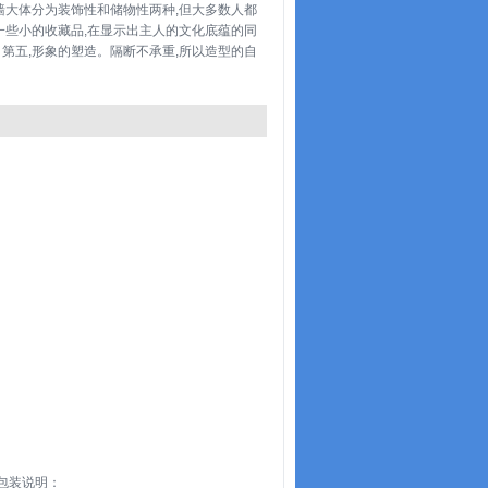
墙大体分为装饰性和储物性两种,但大多数人都
一些小的收藏品,在显示出主人的文化底蕴的同
第五,形象的塑造。隔断不承重,所以造型的自
 包装说明：