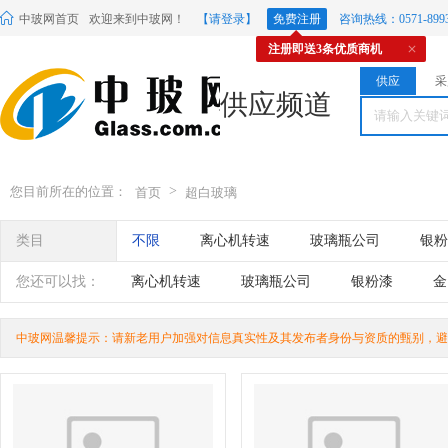
中玻网首页
欢迎来到中玻网！
【请登录】
免费注册
咨询热线：0571-8993
注册即送3条优质商机
供应
采
供应频道
>
您目前所在的位置：
首页
超白玻璃
类目
不限
离心机转速
玻璃瓶公司
银粉
氧化铝干燥剂
离心机转子
您还可以找：
离心机转速
玻璃瓶公司
银粉漆
金
离心机转子
中玻网温馨提示：请新老用户加强对信息真实性及其发布者身份与资质的甄别，避