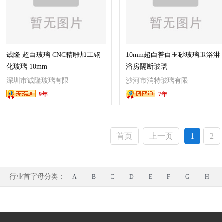
诚隆 超白玻璃 CNC精雕加工钢
10mm超白普白玉砂玻璃卫浴淋
化玻璃 10mm
浴房隔断玻璃
深圳市诚隆玻璃有限
沙河市消特玻璃有限
9年
7年
公司
公司
首页
上一页
1
2
行业首字母分类：
A
B
C
D
E
F
G
H