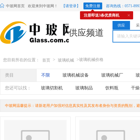
中玻网首页
欢迎来到中玻网！
【请登录】
免费注册
咨询热线：0571-8993
注册即送3条优质商机
供应
采
供应频道
>
>
玻璃机械价格
您目前所在的位置：
首页
玻璃机械
类目
不限
玻璃机械设备
玻璃机械厂
玻
您还可以找：
玻璃切割机
玻璃制品
饮料瓶
干燥
折弯机
烤漆玻璃
无影胶
印花机
中玻网温馨提示：请新老用户加强对信息真实性及其发布者身份与资质的甄别，避