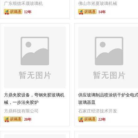
广东顺德禾晟玻璃机
佛山市淞夏玻璃机械
12年
14年
械有限公司
有限公司
方鼎夹胶设备，弯钢夹胶玻璃机
供应玻璃制品喷涂烘干炉全电
械，一步法夹胶炉
玻璃器皿
方鼎科技有限公司
石家庄经济技术开发
20年
22年
区新亚热工机械厂