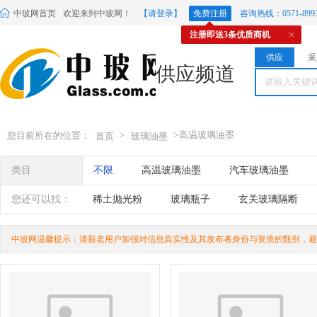
中玻网首页
欢迎来到中玻网！
【请登录】
免费注册
咨询热线：0571-8993
注册即送3条优质商机
供应
采
供应频道
>
>
高温玻璃油墨
您目前所在的位置：
首页
玻璃油墨
类目
不限
高温玻璃油墨
汽车玻璃油墨
您还可以找：
稀土抛光粉
玻璃瓶子
玄关玻璃隔断
毛刷辊厂
双螺旋混合机
中玻网温馨提示：请新老用户加强对信息真实性及其发布者身份与资质的甄别，避