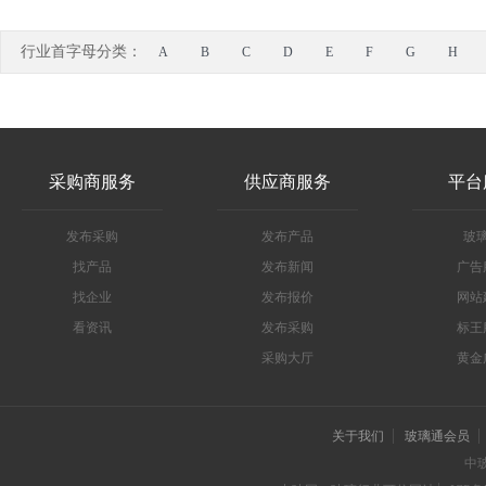
行业首字母分类：
A
B
C
D
E
F
G
H
采购商服务
供应商服务
平台
发布采购
发布产品
玻
找产品
发布新闻
广告
找企业
发布报价
网站
看资讯
发布采购
标王
采购大厅
黄金
关于我们
玻璃通会员
中