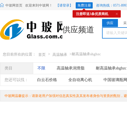
中玻网首页
欢迎来到中玻网！
【请登录】
免费注册
咨询热线：0571-8993
注册即送3条优质商机
供应
采
供应频道
>
>
耐高温轴承shgbzc
您目前所在的位置：
首页
高温轴承
类目
不限
高温轴承润滑脂
耐高温轴承shgbzc
您还可以找：
白云石价格
全自动离心机
中国玻璃瓶
拉长石
苏州淋浴房
中玻网温馨提示：请新老用户加强对信息真实性及其发布者身份与资质的甄别，避