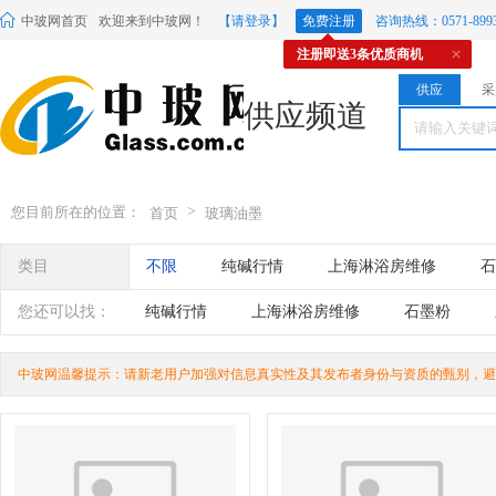
中玻网首页
欢迎来到中玻网！
【请登录】
免费注册
咨询热线：0571-8993
注册即送3条优质商机
供应
采
供应频道
>
您目前所在的位置：
首页
玻璃油墨
类目
不限
纯碱行情
上海淋浴房维修
石
玻璃杯歌曲
石榴石的产地
您还可以找：
纯碱行情
上海淋浴房维修
石墨粉
石榴石的产地
中玻网温馨提示：请新老用户加强对信息真实性及其发布者身份与资质的甄别，避