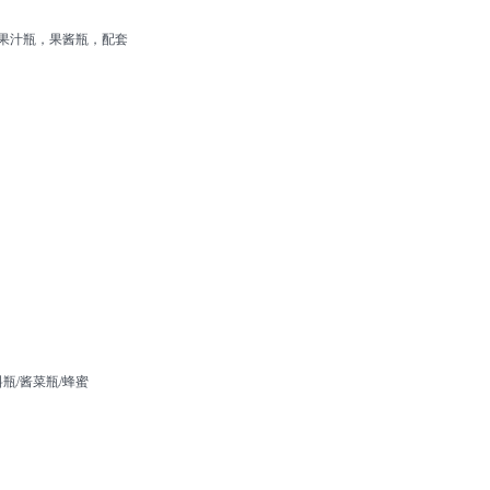
果汁瓶，果酱瓶，配套
瓶/酱菜瓶/蜂蜜