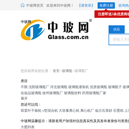
中玻网首页
欢迎来到中玻网！
【请登录】
免费注册
咨询热线
注册即送3条优质商
供应频道
中玻网
供应
您目前所在的位置：
首页
>
玻璃瓶
>
玻璃瓶厂
类目
不限
沈阳玻璃瓶厂
河北玻璃瓶
玻璃瓶灌装机
优质玻璃瓶
玻璃瓶子
玻
化妆品玻璃瓶
徐州玻璃瓶厂
玻璃瓶饮料
药用玻璃瓶厂家
展开
您还可以找：
双桨叶干燥机
v型混合机
大容量离心机
离心机厂
临沂石英砂
石墨纸
上
中玻网温馨提示：请新老用户加强对信息真实性及其发布者身份与资质
大图
列表