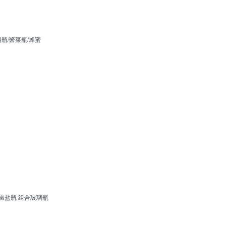
瓶/酱菜瓶/蜂蜜
椒盐瓶 组合玻璃瓶