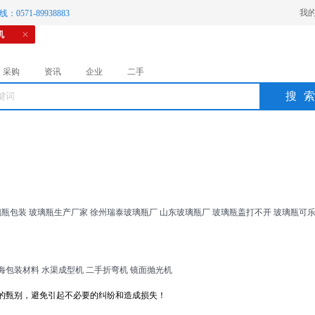
我
：0571-89938883
机
采购
资讯
企业
二手
搜
璃瓶包装
玻璃瓶生产厂家
徐州瑞泰玻璃瓶厂
山东玻璃瓶厂
玻璃瓶盖打不开
玻璃瓶可
海包装材料
水渠成型机
二手折弯机
镜面抛光机
的甄别，避免引起不必要的纠纷和造成损失！