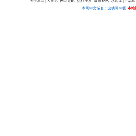
关于本网
|
大事记
|
网站导航
|
热点搜索
|
玻璃资讯
|
求购库
|
产品库
本网中文域名：玻璃网.中国
本站