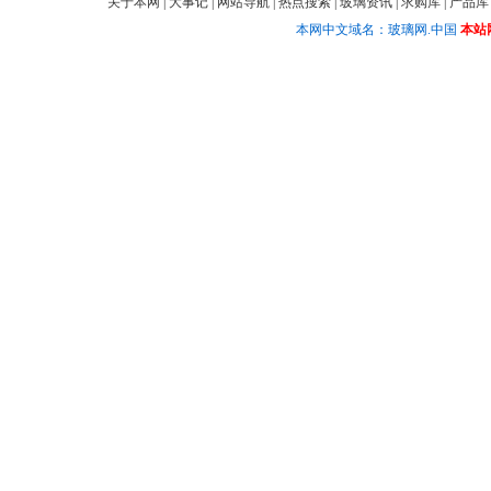
关于本网
|
大事记
|
网站导航
|
热点搜索
|
玻璃资讯
|
求购库
|
产品库
本网中文域名：玻璃网.中国
本站