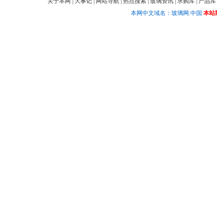
关于本网
|
大事记
|
网站导航
|
热点搜索
|
玻璃资讯
|
求购库
|
产品库
本网中文域名：玻璃网.中国
本站