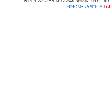
关于本网
|
大事记
|
网站导航
|
热点搜索
|
玻璃资讯
|
求购库
|
产品库
本网中文域名：玻璃网.中国
本站